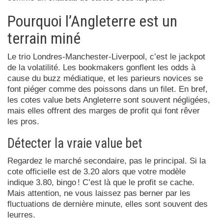
Pourquoi l’Angleterre est un
terrain miné
Le trio Londres-Manchester-Liverpool, c’est le jackpot
de la volatilité. Les bookmakers gonflent les odds à
cause du buzz médiatique, et les parieurs novices se
font piéger comme des poissons dans un filet. En bref,
les cotes value bets Angleterre sont souvent négligées,
mais elles offrent des marges de profit qui font rêver
les pros.
Détecter la vraie value bet
Regardez le marché secondaire, pas le principal. Si la
cote officielle est de 3.20 alors que votre modèle
indique 3.80, bingo ! C’est là que le profit se cache.
Mais attention, ne vous laissez pas berner par les
fluctuations de dernière minute, elles sont souvent des
leurres.